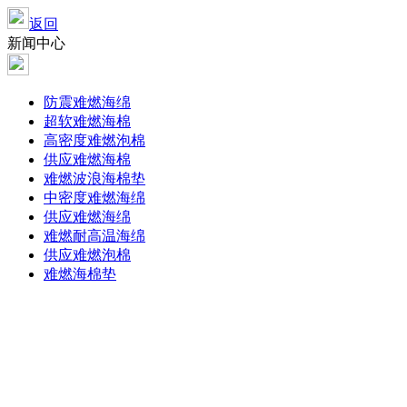
返回
新闻中心
防震难燃海绵
超软难燃海棉
高密度难燃泡棉
供应难燃海棉
难燃波浪海棉垫
中密度难燃海绵
供应难燃海绵
难燃耐高温海绵
供应难燃泡棉
难燃海棉垫